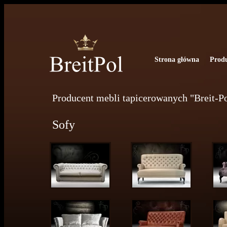
Strona główna
Prod
Producent mebli tapicerowanych "Breit-P
Sofy