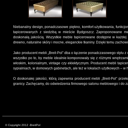
Niebanalny design, ponadczasowe piękno, komfort użytkowania, funkcjona
tapicerowanych z siedzibą w mieście Bydgoszcz. Zaproponowane meb
doskonałą jakością. Wszystkie meble tapicerowane dostępne w każdej k
drewno, naturalne skóry i mocne, eleganckie tkaniny. Dzięki temu zachowu
Jako producent mebli „Breit-Pol” dba o łączenie ponadczasowego stylu z n
wszystko po to, by meble idealnie komponowały się z różnymi wnętrzami,
włoskim, kolonialnym, vintage czy eklektycznym. Producent mebli tapice
sypialniach, w domowych gabinetach, ale też w lokalach użytkowych – w 
O doskonałej jakości, którą zapewnia producent mebli „Breit-Pol” przeko
granicy. Zachęcamy, do odwiedzenia firmowego salonu meblowego i do za
© Copyright 2012 -BreitPol