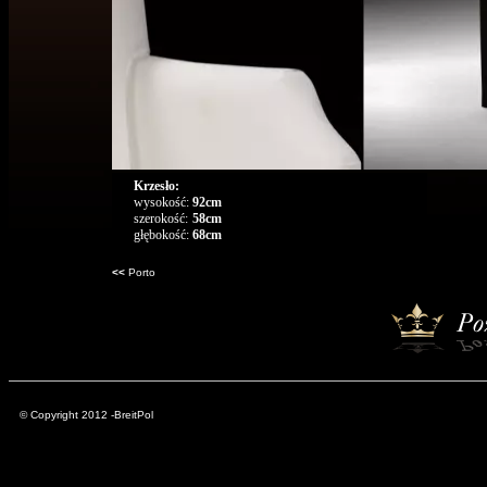
Krzesło:
wysokość:
92cm
szerokość:
58cm
głębokość:
68cm
<<
Porto
© Copyright 2012 -BreitPol